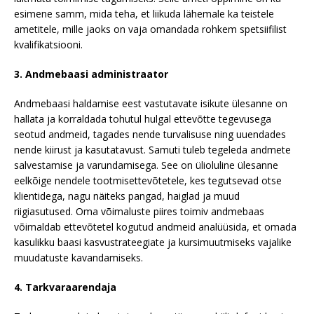
esimene samm, mida teha, et liikuda lähemale ka teistele
ametitele, mille jaoks on vaja omandada rohkem spetsiifilist
kvalifikatsiooni.
3. Andmebaasi administraator
Andmebaasi haldamise eest vastutavate isikute ülesanne on
hallata ja korraldada tohutul hulgal ettevõtte tegevusega
seotud andmeid, tagades nende turvalisuse ning uuendades
nende kiirust ja kasutatavust. Samuti tuleb tegeleda andmete
salvestamise ja varundamisega. See on ülioluline ülesanne
eelkõige nendele tootmisettevõtetele, kes tegutsevad otse
klientidega, nagu näiteks pangad, haiglad ja muud
riigiasutused. Oma võimaluste piires toimiv andmebaas
võimaldab ettevõtetel kogutud andmeid analüüsida, et omada
kasulikku baasi kasvustrateegiate ja kursimuutmiseks vajalike
muudatuste kavandamiseks.
4. Tarkvaraarendaja