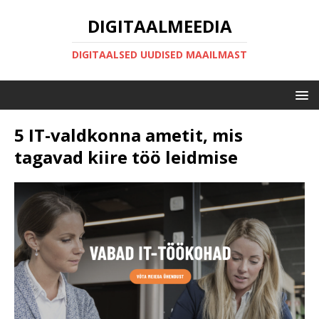
DIGITAALMEEDIA
DIGITAALSED UUDISED MAAILMAST
5 IT-valdkonna ametit, mis
tagavad kiire töö leidmise