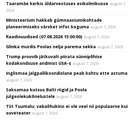
Taaramäe kerkis üldarvestuses esikolmikusse
august 7,
2026
Ministeerium hakkab gümnaasiumikohtade
planeerimiseks värsket infot koguma
august 7, 2026
Raadiouudised (07.08.2026 15:00:00)
august 7, 2026
Glinka murdis Poolas nelja parema sekka
august 7, 2026
Trump proovib jätkuvalt piirata sünnipõhise
kodakondsuse andmist USA-s
august 7, 2026
Inglismaa jalgpallikoondislane peab kohtu ette astuma
august 7, 2026
Saksamaa kutsus Balti riigid ja Poola
julgeolekukõnelustele
august 7, 2026
Tiit Tuumalu: vabaõhukino ei ole veel nii populaarne kui
suveteater
august 7, 2026