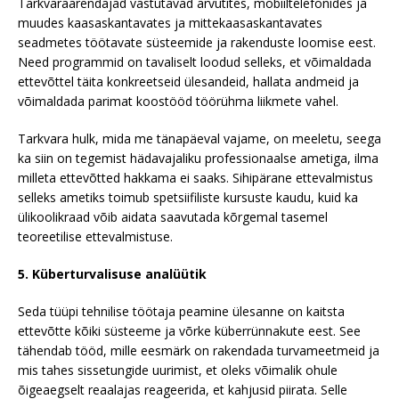
Tarkvaraarendajad vastutavad arvutites, mobiiltelefonides ja
muudes kaasaskantavates ja mittekaasaskantavates
seadmetes töötavate süsteemide ja rakenduste loomise eest.
Need programmid on tavaliselt loodud selleks, et võimaldada
ettevõttel täita konkreetseid ülesandeid, hallata andmeid ja
võimaldada parimat koostööd töörühma liikmete vahel.
Tarkvara hulk, mida me tänapäeval vajame, on meeletu, seega
ka siin on tegemist hädavajaliku professionaalse ametiga, ilma
milleta ettevõtted hakkama ei saaks. Sihipärane ettevalmistus
selleks ametiks toimub spetsiifiliste kursuste kaudu, kuid ka
ülikoolikraad võib aidata saavutada kõrgemal tasemel
teoreetilise ettevalmistuse.
5. Küberturvalisuse analüütik
Seda tüüpi tehnilise töötaja peamine ülesanne on kaitsta
ettevõtte kõiki süsteeme ja võrke küberrünnakute eest. See
tähendab tööd, mille eesmärk on rakendada turvameetmeid ja
mis tahes sissetungide uurimist, et oleks võimalik ohule
õigeaegselt reaalajas reageerida, et kahjusid piirata. Selle