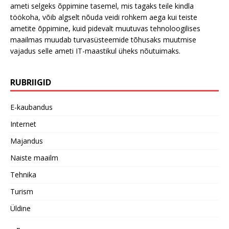
ameti selgeks õppimine tasemel, mis tagaks teile kindla
töökoha, võib algselt nõuda veidi rohkem aega kui teiste
ametite õppimine, kuid pidevalt muutuvas tehnoloogilises
maailmas muudab turvasüsteemide tõhusaks muutmise
vajadus selle ameti IT-maastikul üheks nõutuimaks.
RUBRIIGID
E-kaubandus
Internet
Majandus
Naiste maailm
Tehnika
Turism
Üldine