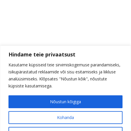
Hindame teie privaatsust
Kasutame küpsiseid teie sirvimiskogemuse parandamiseks,
isikupärastatud reklaamide või sisu esitamiseks ja liikluse
analüüsimiseks. Klõpsates "Nõustun kõik", nõustute
küpsiste kasutamisega.
Nõustun kõigiga
Kohanda