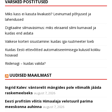
VÄRSKED POSTITUSED
Miks kass ei kasuta liivakasti? Levinumad põhjused ja
lahendused
Digitaalne silmaväsimus: miks ekraanid silmi kurnavad ja
kuidas end aidata
Väikese korteri sisustamine: kuidas iga ruutmeeter loeb
Kuidas Eesti ettevõtted automatiseerimisega kulusid kokku
hoiavad
Riidenagi – kuidas valida?
UUDISED MAAILMAST
Ingrid Kalev: väntorelit mängides pole võimalik jääda
raskemeelseks
august 7, 2026
Eesti profitiim võitis Himaalaja velotuuril parima
meeskonna auhinna
august 7, 2026