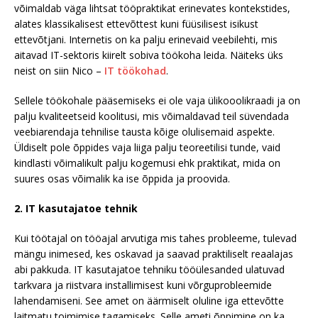
võimaldab väga lihtsat tööpraktikat erinevates kontekstides,
alates klassikalisest ettevõttest kuni füüsilisest isikust
ettevõtjani. Internetis on ka palju erinevaid veebilehti, mis
aitavad IT-sektoris kiirelt sobiva töökoha leida. Näiteks üks
neist on siin Nico –
IT töökohad
.
Sellele töökohale pääsemiseks ei ole vaja ülikooolikraadi ja on
palju kvaliteetseid koolitusi, mis võimaldavad teil süvendada
veebiarendaja tehnilise tausta kõige olulisemaid aspekte.
Üldiselt pole õppides vaja liiga palju teoreetilisi tunde, vaid
kindlasti võimalikult palju kogemusi ehk praktikat, mida on
suures osas võimalik ka ise õppida ja proovida.
2. IT kasutajatoe tehnik
Kui töötajal on tööajal arvutiga mis tahes probleeme, tulevad
mängu inimesed, kes oskavad ja saavad praktiliselt reaalajas
abi pakkuda. IT kasutajatoe tehniku ​​tööülesanded ulatuvad
tarkvara ja riistvara installimisest kuni võrguprobleemide
lahendamiseni. See amet on äärmiselt oluline iga ettevõtte
laitmatu toimimise tagamiseks. Selle ameti õppimine on ka