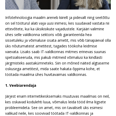
Infotehnoloogia maailm areneb kiirelt ja pidevalt ning seetõttu
on sel tööturul alati vaja uusi inimesi, kes suudavad vastata nii
ettevõtete, kui ka üksikisikute vajadustele. Karjääri valimine
ühes selle valdkonna sektoris võib garanteerida hea
sissetuleku ja võimaluse osata ametit, mis võib tänapäeval olla
üks nõutumateist ametitest, tagades töökoha leidmise
vaevata. Lisaks saab IT-valdkonnas mitmes erinevas suunas
spetsialiseeruda, mis pakub mitmeid võimalusi ka kindlasti
järgmisteks aastakümneteks. Siin on mõned näited algtaseme
oskusega ametitest, mida saate hakata õppima kohe, et
töötada maailma ühes huvitavaimas valdkonnas.
1. Veebiarendaja
Järjest enam internetikesksemaks muutuvas maailmas on neil,
kes oskavad kodulehti luua, võimalus leida tööd ilma liigsete
probleemideta. See on amet, mis on tavaliselt üks esimesi
valikuid neile, kes soovivad töötada IT-valdkonnas ja