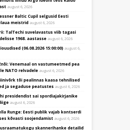
embris ilmub Argo Ideoni teos Kaido
ast
august 6, 2026
essner Baltic Cupil selgusid Eesti
elaua meistrid
august 6, 2026
rii: TalTechi suvelavastus viib tagasi
delisse 1968. aastasse
august 6, 2026
iouudised (06.08.2026 15:00:00)
august 6,
žnõi: Venemaal on vastumeetmed pea
ile NATO relvadele
august 6, 2026
liinivõrk tõi pealinnas kaasa tehnilised
ed ja segaduse peatustes
august 6, 2026
hi presidendist sai spordiajakirjanike
 liige
august 6, 2026
ella Runge: Eesti publik vajab kontserdi
ses kõvasti soojendamist
august 6, 2026
usraamatukogu skannerihanke detailid