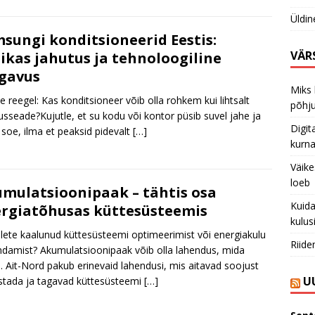
Üldin
sungi konditsioneerid Eestis:
VÄR
ikas jahutus ja tehnoloogiline
avus​
Miks 
e reegel: Kas konditsioneer võib olla rohkem kui lihtsalt
põhju
usseade?Kujutle, et su kodu või kontor püsib suvel jahe ja
Digit
l soe, ilma et peaksid pidevalt
[…]
kurna
Väike
loeb
mulatsioonipaak – tähtis osa
Kuida
rgiatõhusas küttesüsteemis
kulus
lete kaalunud küttesüsteemi optimeerimist või energiakulu
Riide
damist? Akumulatsioonipaak võib olla lahendus, mida
e. Ait-Nord pakub erinevaid lahendusi, mis aitavad soojust
U
stada ja tagavad küttesüsteemi
[…]