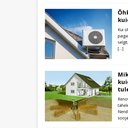
Õhk
kui
Kui o
paiga
selgi
[…]
Mik
kui
tul
Renov
tähel
Nende
sooja