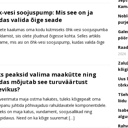
Sept
Kam
-vesi soojuspump: Mis see on ja
Nobl
das valida õige seade
purj
lete kaalumas oma kodu kütmiseks õhk-vesi soojuspumba
Gale
ldamist, siis olete jõudnud õigesse kohta. Selles artiklis
pöör
tame, mis asi on õhk-vesi soojuspump, kuidas valida õige
Raad
2026
Zalu
kõig
s peaksid valima maakütte ning
Uus 
das mõjutab see turuväärtust
tõrk
evikus?
Tšeh
eerimata maja ostma hakates, tuleks kõigepealt oma
liidu
epanu juhtida põhivajadusi rahuldavatele komponentidele.
Isab
ks on maja katus, vundament, soojusallikad ning
algu
pidavus. Need on ka kõige suuremat
[…]
Rahv