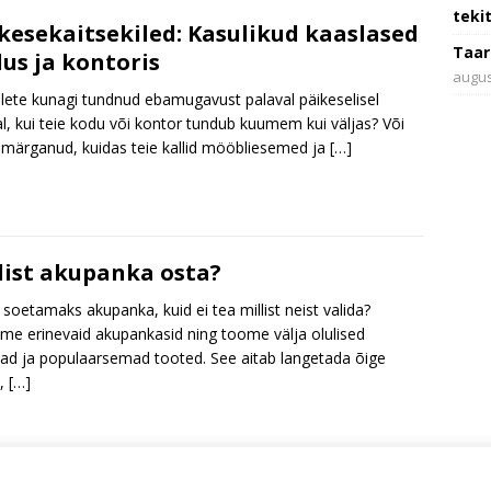
teki
kesekaitsekiled: Kasulikud kaaslased
Taar
us ja kontoris
augus
lete kunagi tundnud ebamugavust palaval päikeselisel
l, kui teie kodu või kontor tundub kuumem kui väljas? Või
 märganud, kuidas teie kallid mööbliesemed ja
[…]
list akupanka osta?
 soetamaks akupanka, kuid ei tea millist neist valida?
ime erinevaid akupankasid ning toome välja olulised
jad ja populaarsemad tooted. See aitab langetada õige
u,
[…]