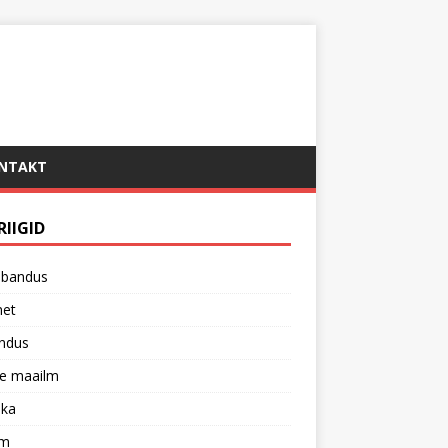
NTAKT
RIIGID
ubandus
net
ndus
te maailm
ika
sm