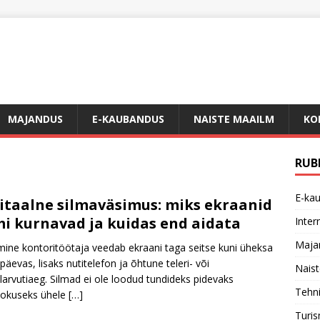
MAJANDUS
E-KAUBANDUS
NAISTE MAAILM
KO
RUB
E-ka
itaalne silmaväsimus: miks ekraanid
mi kurnavad ja kuidas end aidata
Inter
Maja
ine kontoritöötaja veedab ekraani taga seitse kuni üheksa
 päevas, lisaks nutitelefon ja õhtune teleri- või
Nais
larvutiaeg. Silmad ei ole loodud tundideks pidevaks
Tehn
ookuseks ühele
[…]
Turi