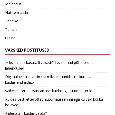
Majandus
Naiste maailm
Tehnika
Turism
Üldine
VÄRSKED POSTITUSED
Miks kass ei kasuta liivakasti? Levinumad põhjused ja
lahendused
Digitaalne silmaväsimus: miks ekraanid silmi kurnavad ja
kuidas end aidata
Väikese korteri sisustamine: kuidas iga ruutmeeter loeb
Kuidas Eesti ettevõtted automatiseerimisega kulusid kokku
hoiavad
Riidenagi – kuidas valida?