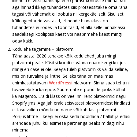
kliendid ei viitsi paarisaja euro pärast kohtusse minna. Kui
aga hinnad ikkagi tuhandetes siis protsessitakse oma raha
tagasi või vähemalt ei loobuta nii kergekäeliselt. Sisuliset
kõik agentuurid vastasid, et nende hinnaklass on
tuhandetes eurodes ja toonitasid, et alla selle hinnaklassi
saadaksegi koolipoisi käest või naabrimehe käest mingi
odav käkk.
Kodulehe tegemine – platvorm.
Täna aastal 2020 tehakse kõik kodulehed juba mingi
platvormi peale. Käsitsi koodi ei vääna enam keegi kui just
mingi eri case ei ole. Seega tuleb platvormiks valida selline,
mis on turvaline ja lihtne. Selleks täna on maailmas
enimkasutatavam
WordPressi
platvorm. Sinna saab teha nii
tavaveebi kui ka epoe. Suuremate e-poodide jaoks kõlbab
ka Magento. Eraldi klass on veel nn. rendiplatvormid nagu
Shopify jms. Aga jah eraldiseisvatest platvormidest kindlasti
ei tasu valida mõnda no name või kahtlast platvormi.
Põhjus lihtne – keegi ei oska seda hooldada / hallat ja edasi
arendada juhul kui esimese partneriga peaks midagi nihu
minema.