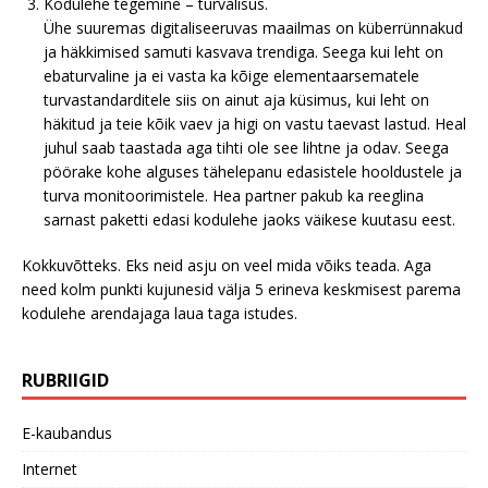
Kodulehe tegemine – turvalisus.
Ühe suuremas digitaliseeruvas maailmas on küberrünnakud
ja häkkimised samuti kasvava trendiga. Seega kui leht on
ebaturvaline ja ei vasta ka kõige elementaarsematele
turvastandarditele siis on ainut aja küsimus, kui leht on
häkitud ja teie kõik vaev ja higi on vastu taevast lastud. Heal
juhul saab taastada aga tihti ole see lihtne ja odav. Seega
pöörake kohe alguses tähelepanu edasistele hooldustele ja
turva monitoorimistele. Hea partner pakub ka reeglina
sarnast paketti edasi kodulehe jaoks väikese kuutasu eest.
Kokkuvõtteks. Eks neid asju on veel mida võiks teada. Aga
need kolm punkti kujunesid välja 5 erineva keskmisest parema
kodulehe arendajaga laua taga istudes.
RUBRIIGID
E-kaubandus
Internet