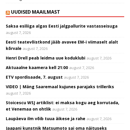
UUDISED MAAILMAST
Saksa esiliiga algas Eesti jalgpallurite vastasseisuga
august 7, 2026
Eesti teatevõistkond jääb avavee EM-i viimaselt alalt
kõrvale
august 7, 2026
Henri Drell peab leidma uue koduklubi
august 7, 2026
Aktuaalne kaamera kell 21:00
august 7, 2026
ETV spordisaade, 7. august
august 7, 2026
VIDEO | Mäng Saaremaal kujunes parajaks trilleriks
august 7, 2026
Stoicescu WSJ artiklist: ei maksa kogu aeg korrutada,
et Venemaa on ohtlik
august 7, 2026
Laupäeva ilm võib tuua äikese ja rahe
august 7, 2026
Jaapani kunstnik Matsumoto sai oma näituseks