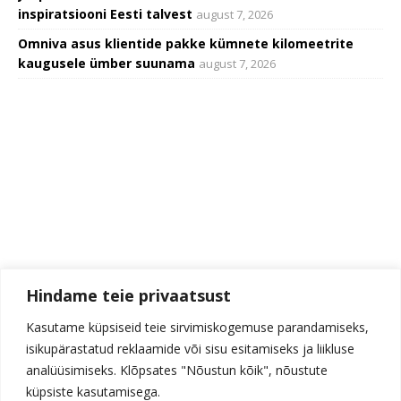
inspiratsiooni Eesti talvest
august 7, 2026
Omniva asus klientide pakke kümnete kilomeetrite
kaugusele ümber suunama
august 7, 2026
Hindame teie privaatsust
Kasutame küpsiseid teie sirvimiskogemuse parandamiseks,
isikupärastatud reklaamide või sisu esitamiseks ja liikluse
analüüsimiseks. Klõpsates "Nõustun kõik", nõustute
küpsiste kasutamisega.