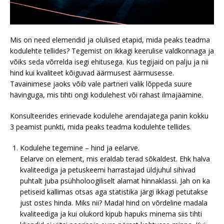
Mis on need elemendid ja olulised etapid, mida peaks teadma
kodulehte tellides? Tegemist on ikkagi keerulise valdkonnaga ja
võiks seda võrrelda isegi ehitusega. Kus tegijaid on palju ja nii
hind kui kvaliteet kõiguvad äärmusest äärmusesse.
Tavainimese jaoks võib vale partneri valik lõppeda suure
hävinguga, mis tihti ongi kodulehest või rahast ilmajäämine.
Konsulteerides erinevade kodulehe arendajatega panin kokku
3 peamist punkti, mida peaks teadma kodulehte tellides.
Kodulehe tegemine – hind ja eelarve.
Eelarve on element, mis eraldab terad sõkaldest. Ehk halva
kvaliteediga ja petuskeemi harrastajad üldjuhul sihivad
puhtalt juba psühholoogiliselt alamat hinnaklassi. Jah on ka
petiseid kallimas otsas aga statistika järgi ikkagi petutakse
just ostes hinda. Miks nii? Madal hind on võrdeline madala
kvaliteediga ja kui olukord kipub hapuks minema siis tihti